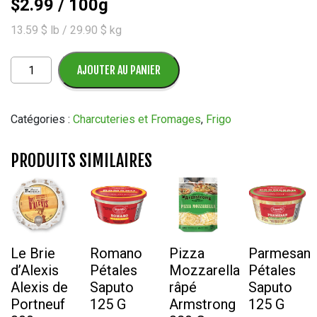
$
2.99
/ 100g
13.59 $ lb / 29.90 $ kg
quantité
AJOUTER AU PANIER
de
Rôti
de
Catégories :
Charcuteries et Fromages
,
Frigo
dinde
assaisonné
PRODUITS SIMILAIRES
Butterball
Le Brie
Romano
Pizza
Parmesan
d’Alexis
Pétales
Mozzarella
Pétales
Alexis de
Saputo
râpé
Saputo
Portneuf
125 G
Armstrong
125 G