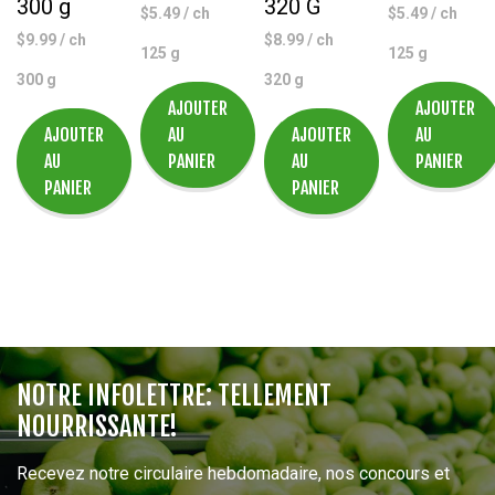
300 g
320 G
$
5.49
/ ch
$
5.49
/ ch
$
9.99
/ ch
$
8.99
/ ch
125 g
125 g
300 g
320 g
AJOUTER
AJOUTER
AJOUTER
AU
AJOUTER
AU
AU
PANIER
AU
PANIER
PANIER
PANIER
NOTRE INFOLETTRE: TELLEMENT
NOURRISSANTE!
Recevez notre circulaire hebdomadaire, nos concours et