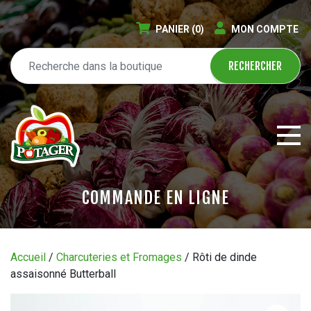
PANIER
(0)
MON COMPTE
COMMANDE EN LIGNE
ÉPICERIE EN LIGNE
Accueil
/
Charcuteries et Fromages
/ Rôti de dinde
assaisonné Butterball
CIRCULAIRE
BLOGUE