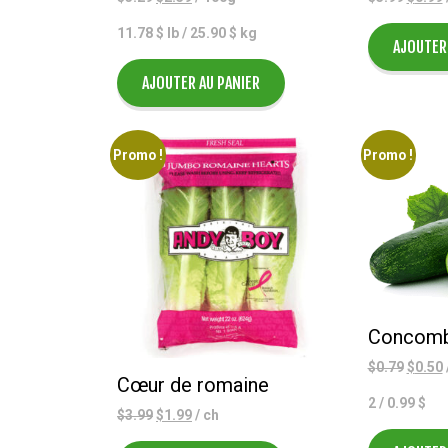
prix
prix
prix
p
11.78 $ lb / 25.90 $ kg
initial
actuel
initial
AJOUTER
était :
est :
était :
e
$3.29.
$2.59.
$5.99.
AJOUTER AU PANIER
Promo !
Promo !
Concomb
Le
$
0.79
$
0.50
Cœur de romaine
prix
p
2 / 0.99 $
initial
Le
Le
$
3.99
$
1.99
/ ch
était :
e
prix
prix