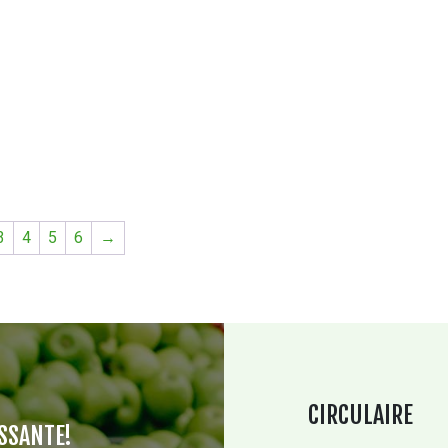
3
4
5
6
→
CIRCULAIRE
SSANTE!