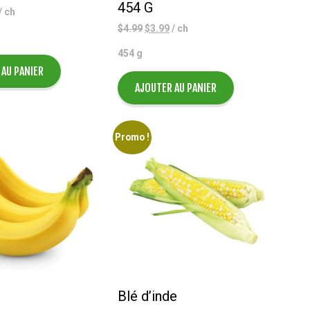
454 G
Le
/ ch
rix
Le
Le
$
4.99
$
3.99
/ ch
actuel
prix
prix
454 g
st :
initial
actuel
$2.50.
 AU PANIER
était :
est :
$4.99.
$3.99.
AJOUTER AU PANIER
Promo !
Blé d’inde