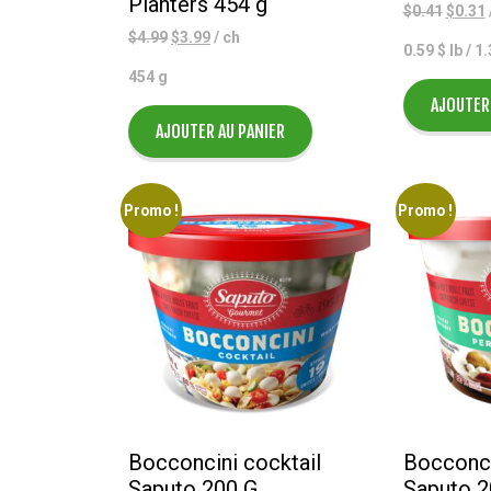
Planters 454 g
Le
$
0.41
$
0.31
prix
p
Le
Le
$
4.99
$
3.99
/ ch
0.59 $ lb / 1
initial
prix
prix
454 g
était :
e
initial
actuel
$0.41.
AJOUTER
était :
est :
$4.99.
$3.99.
AJOUTER AU PANIER
Promo !
Promo !
Bocconcini cocktail
Bocconci
Saputo 200 G
Saputo 2