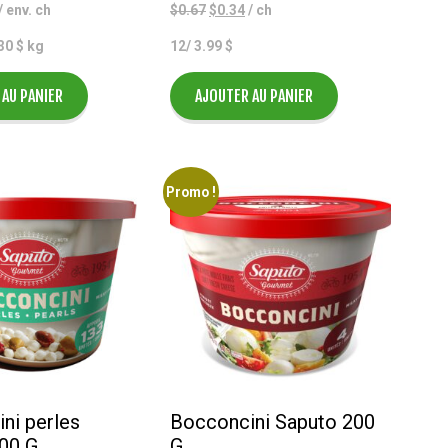
Le
Le
Le
/ env. ch
$
0.67
$
0.34
/ ch
rix
prix
prix
.30 $ kg
12/ 3.99 $
actuel
initial
actuel
st :
était :
est :
$0.31.
$0.67.
$0.34.
 AU PANIER
AJOUTER AU PANIER
Promo !
ni perles
Bocconcini Saputo 200
00 G
G