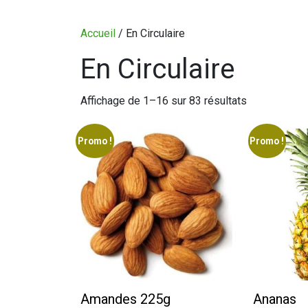
CIRCULAIRE
Accueil
/ En Circulaire
En Circulaire
BLOGUE
QUI SOMMES-NOUS?
Affichage de 1–16 sur 83 résultats
CARRIÈRES
Promo !
Promo !
CONTACT
CONCOURS
Amandes 225g
Ananas