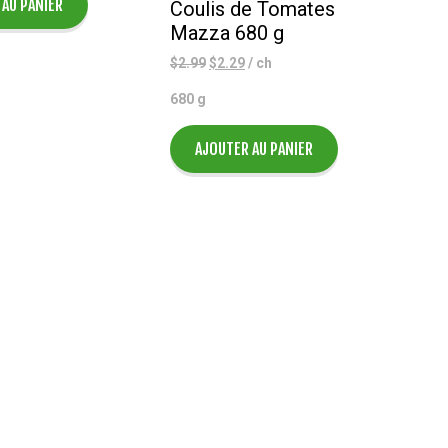
$0.50.
 AU PANIER
Coulis de Tomates
Mazza 680 g
Le
Le
$
2.99
$
2.29
/ ch
prix
prix
680 g
initial
actuel
était :
est :
$2.99.
$2.29.
AJOUTER AU PANIER