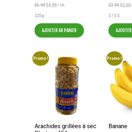
Le
Le
Le
$
5.99
$
4.99
/ ch
$
3.99
$
2.50
prix
prix
prix
p
225g
2 / 5 $
initial
actuel
initial
était :
est :
était :
e
$5.99.
$4.99.
$3.99.
AJOUTER AU PANIER
AJOUTER
Promo !
Promo !
Arachides grillées à sec
Banane