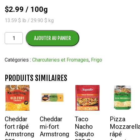
$
2.99
/ 100g
13.59 $ lb / 29.90 $ kg
quantité
AJOUTER AU PANIER
de
Prosciutto
Cotto
Catégories :
Charcuteries et Fromages
,
Frigo
PRODUITS SIMILAIRES
Cheddar
Cheddar
Taco
Pizza
fort râpé
mi-fort
Nacho
Mozzarell
Armstrong
Armstrong
Saputo
râpé