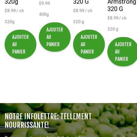
320g
320 G
Armstrong
$
9.99
320 G
$
8.99
/ ch
$
8.99
/ ch
400g
$
8.99
/ ch
320g
320 g
AJOUTER
320 g
AJOUTER
AU
AJOUTER
AU
PANIER
AU
AJOUTER
PANIER
PANIER
AU
PANIER
NOTRE INFOLETTRE: TELLEMENT
NOURRISSANTE!