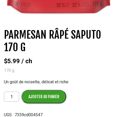
PARMESAN RÂPÉ SAPUTO
170 G
$
5.99
/ ch
170 g
Un goût de noisette, délicat et riche
quantité
AJOUTER AU PANIER
de
Parmesan
Râpé
UGS :
7359cd004547