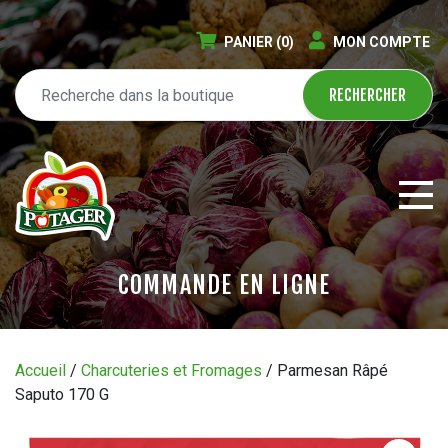
PANIER
(0)
MON COMPTE
COMMANDE EN LIGNE
ÉPICERIE EN LIGNE
Accueil
/
Charcuteries et Fromages
/ Parmesan Râpé
Saputo 170 G
CIRCULAIRE
BLOGUE