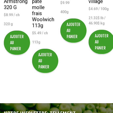
Armstrong
pâte
village
$
9.99
320 G
molle
$
4.69
/ 100g
400g
frais
$
8.99
/ ch
21.32$ lb /
Woolwich
46.90$ kg
320 g
AJOUTER
113g
AU
$
5.49
/ ch
AJOUTER
AJOUTER
PANIER
AU
AU
113g
PANIER
PANIER
AJOUTER
AU
PANIER