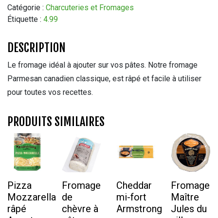
Saputo
Catégorie :
Charcuteries et Fromages
170
Étiquette :
4.99
G
DESCRIPTION
Le fromage idéal à ajouter sur vos pâtes. Notre fromage
Parmesan canadien classique, est râpé et facile à utiliser
pour toutes vos recettes.
PRODUITS SIMILAIRES
Pizza
Fromage
Cheddar
Fromage
Mozzarella
de
mi-fort
Maître
râpé
chèvre à
Armstrong
Jules du