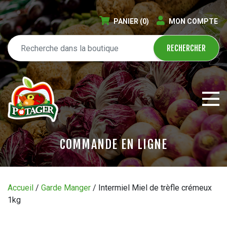
PANIER
(0)
MON COMPTE
COMMANDE EN LIGNE
ÉPICERIE EN LIGNE
Accueil
/
Garde Manger
/ Intermiel Miel de trèfle crémeux
1kg
CIRCULAIRE
BLOGUE