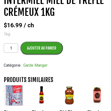
INTERMIEL MIEL DE TRÈFLE
CRÉMEUX 1KG
$
16.99
/ ch
1kg
quantité
AJOUTER AU PANIER
de
Intermiel
Miel
Catégorie :
Garde Manger
de
trèfle
PRODUITS SIMILAIRES
crémeux
1kg