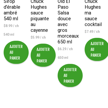
Sirop
Chuck
Old El
Chuck
d’érable
Hughes
Paso
Hughes
ambré
sauce
Salsa
ma
540 ml
piquante
douce
sauce
au
avec
cocktail
$
8.99
/ ch
cayenne
gros
$
7.49
/ ch
540 ml
morceaux
$
5.99
/ ch
650 ml
AJOUTER
AJOUTER
AJOUTER
$
6.29
/ ch
AU
AU
AU
PANIER
PANIER
650 ml
PANIER
AJOUTER
AU
PANIER