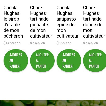
750
ML
Chuck
Chuck
Chuck
Chuck
Hughes
Hughes
Hughes
Hughes
le sirop
tartinade
antipasto
tartinade
d’érable
piquante
épicé de
douce de
de mon
de mon
mon
mon
bûcheron
cultivateur
cultivateur
cultivateur
$
14.99
/ ch
$
7.49
/ ch
$
5.99
/ ch
$
7.49
/ ch
AJOUTER
AJOUTER
AJOUTER
AJOUTER
AU
AU
AU
AU
PANIER
PANIER
PANIER
PANIER