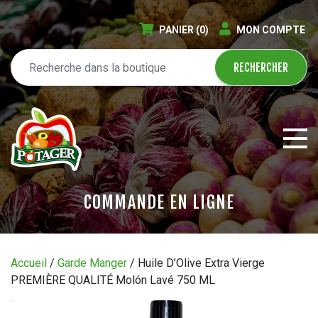
PANIER
(0)
MON COMPTE
COMMANDE EN LIGNE
ÉPICERIE EN LIGNE
Accueil
/
Garde Manger
/ Huile D’Olive Extra Vierge
PREMIÈRE QUALITÉ Molón Lavé 750 ML
CIRCULAIRE
BLOGUE