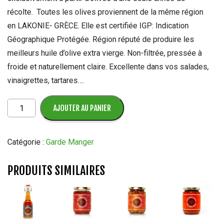
récolte. Toutes les olives proviennent de la même région
en LAKONIE- GRÈCE. Elle est certifiée IGP: Indication
Géographique Protégée. Région réputé de produire les
meilleurs huile d’olive extra vierge. Non-filtrée, pressée à
froide et naturellement claire. Excellente dans vos salades,
vinaigrettes, tartares….
quantité
AJOUTER AU PANIER
de
Huile
D'Olive
Catégorie :
Garde Manger
Extra
Vierge
PRODUITS SIMILAIRES
PREMIÈRE
QUALITÉ
Molón
Lavé