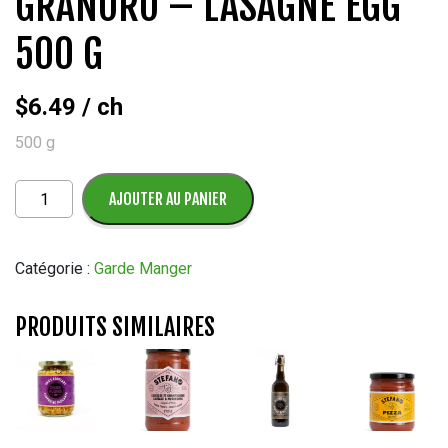
GRANORO – LASAGNE EGG
500 G
$
6.49
/ ch
500 g
quantité
AJOUTER AU PANIER
de
Granoro
–
Catégorie :
Garde Manger
Lasagne
Egg
PRODUITS SIMILAIRES
500
G