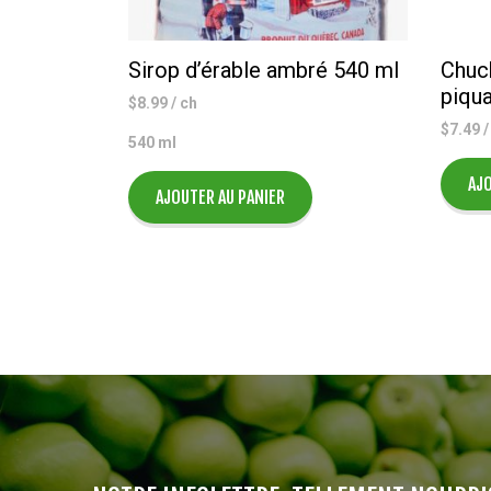
Sirop d’érable ambré 540 ml
Chuc
piqua
$
8.99
/ ch
$
7.49
/
540 ml
AJO
AJOUTER AU PANIER