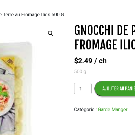
Terre au Fromage Ilios 500 G
GNOCCHI DE 
FROMAGE ILI
$
2.49
/ ch
500 g
quantité
AJOUTER AU PANI
de
Gnocchi
de
Catégorie :
Garde Manger
Pomme
de
Terre