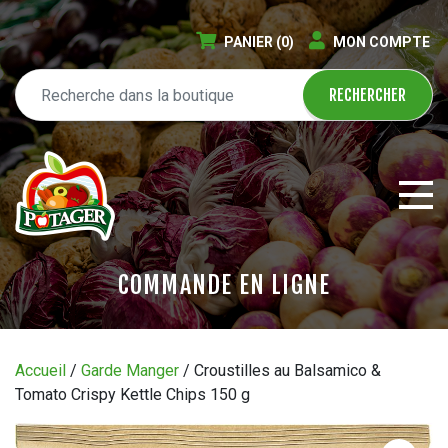
PANIER
(0)
MON COMPTE
COMMANDE EN LIGNE
ÉPICERIE EN LIGNE
Accueil
/
Garde Manger
/ Croustilles au Balsamico &
Tomato Crispy Kettle Chips 150 g
CIRCULAIRE
BLOGUE