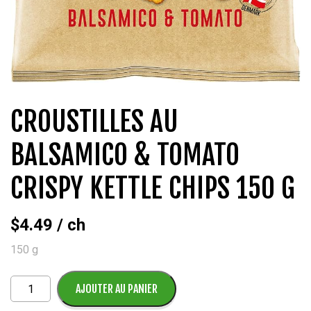
CROUSTILLES AU
BALSAMICO & TOMATO
CRISPY KETTLE CHIPS 150 G
$
4.49
/ ch
150 g
quantité
AJOUTER AU PANIER
de