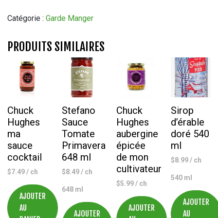
Croustilles
au
Catégorie :
Garde Manger
Balsamico
&
PRODUITS SIMILAIRES
Tomato
Crispy
Kettle
Chips
150
g
Chuck
Stefano
Chuck
Sirop
Hughes
Sauce
Hughes
d’érable
ma
Tomate
aubergine
doré 540
sauce
Primavera
épicée
ml
cocktail
648 ml
de mon
$
8.99
/ ch
cultivateur
$
7.49
/ ch
$
8.49
/ ch
540 ml
$
5.99
/ ch
648 ml
AJOUTER
AJOUTER
AU
AJOUTER
AJOUTER
AU