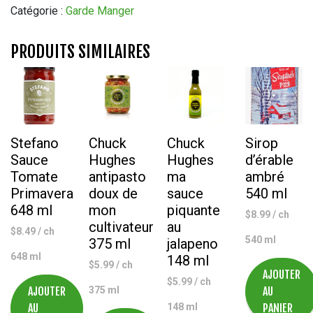
Complet
Catégorie :
Garde Manger
Dalia
1
PRODUITS SIMILAIRES
kg
Stefano
Chuck
Chuck
Sirop
Sauce
Hughes
Hughes
d’érable
Tomate
antipasto
ma
ambré
Primavera
doux de
sauce
540 ml
648 ml
mon
piquante
$
8.99
/ ch
cultivateur
au
$
8.49
/ ch
540 ml
375 ml
jalapeno
648 ml
148 ml
$
5.99
/ ch
AJOUTER
$
5.99
/ ch
AJOUTER
375 ml
AU
AU
148 ml
PANIER