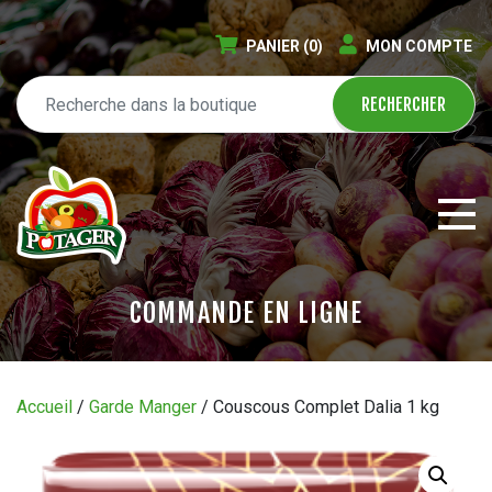
PANIER
(0)
MON COMPTE
COMMANDE EN LIGNE
ÉPICERIE EN LIGNE
Accueil
/
Garde Manger
/ Couscous Complet Dalia 1 kg
CIRCULAIRE
BLOGUE