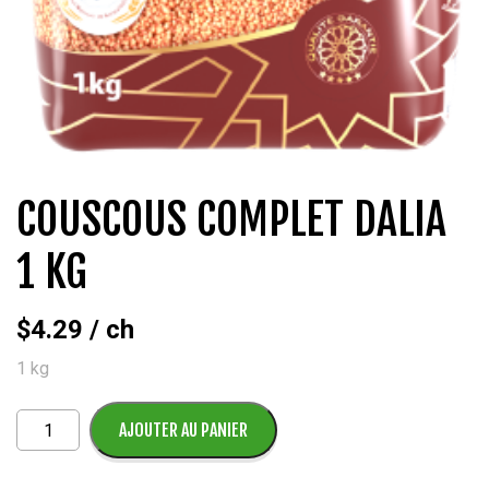
COUSCOUS COMPLET DALIA
1 KG
$
4.29
/ ch
1 kg
quantité
AJOUTER AU PANIER
de
Couscous