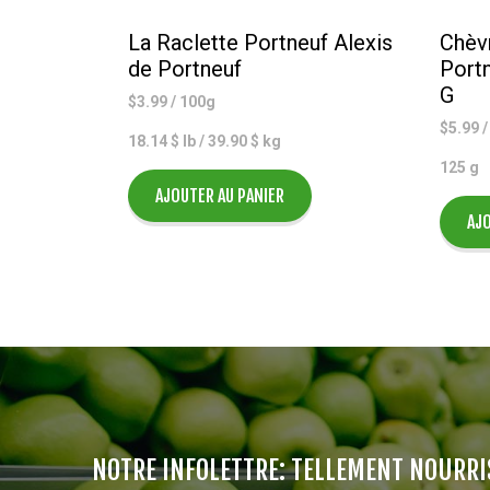
La Raclette Portneuf Alexis
Chèvr
de Portneuf
Portn
G
$
3.99
/ 100g
$
5.99
/
18.14 $ lb / 39.90 $ kg
125 g
AJOUTER AU PANIER
AJO
NOTRE INFOLETTRE: TELLEMENT NOURRI