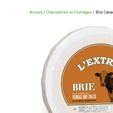
CIRCULAIRE
Accueil
/
Charcuteries et Fromages
/ Brie Canad
BLOGUE
QUI SOMMES-NOUS?
CARRIÈRES
CONTACT
CONCOURS