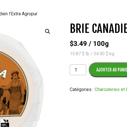
ien l’Extra Agropur
BRIE CANADI
$
3.49
/ 100g
15.87 $ lb / 34.90 $ kg
quantité
AJOUTER AU PANI
de
Brie
Canadien
Catégories :
Charcuteries et
l’Extra
Agropur