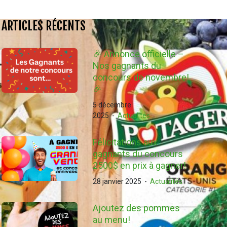
ARTICLES RÉCENTS
🎉 Annonce officielle –
Nos gagnants du
concours de novembre!
🎉
5 décembre
2025
-
Actualités
Félicitations aux
gagnants du concours
2500$ en prix à gagner!
28 janvier 2025
-
Actualités
Ajoutez des pommes
au menu!