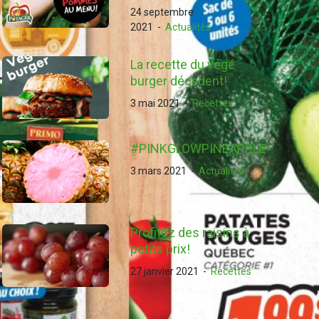
24 septembre
2021
-
Actualités
La recette du végé
burger décadent!
3 mai 2021
-
Recettes
#PINKGLOWPINEAPPLE
3 mars 2021
-
Actualités
Profitez des raisins à
petits prix!
27 janvier 2021
-
Recettes