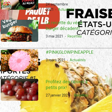
24 septembre
2021
-
Actualités
La recette du végé
burger décadent!
3 mai 2021
-
Recettes
#PINKGLOWPINEAPPLE
3 mars 2021
-
Actualités
Profitez des raisins à
petits prix!
27 janvier 2021
-
Recettes