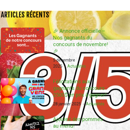
ARTICLES RÉCENTS
🎉 Annonce officielle –
Nos gagnants du
concours de novembre!
🎉
5 décembre
2025
-
Actualités
Félicitations aux
gagnants du concours
2500$ en prix à gagner!
28 janvier 2025
-
Actualités
Ajoutez des pommes
au menu!