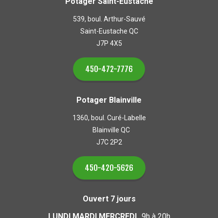
Potager Saint-Eustache
539, boul. Arthur-Sauvé
Saint-Eustache QC
J7P 4X5
450-472-7776
Potager Blainville
1360, boul. Curé-Labelle
Blainville QC
J7C 2P2
450-420-5626
Ouvert 7 jours
LUNDI MARDI MERCREDI
9h à 20h