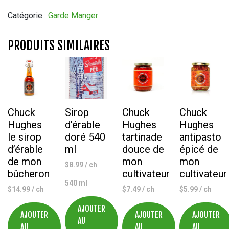
Vinaigre
Balsamique
Catégorie :
Garde Manger
Bernardo
de
PRODUITS SIMILAIRES
Modène
500ml
Chuck
Sirop
Chuck
Chuck
Hughes
d’érable
Hughes
Hughes
le sirop
doré 540
tartinade
antipasto
d’érable
ml
douce de
épicé de
de mon
mon
mon
$
8.99
/ ch
bûcheron
cultivateur
cultivateur
540 ml
$
14.99
/ ch
$
7.49
/ ch
$
5.99
/ ch
AJOUTER
AJOUTER
AJOUTER
AJOUTER
AU
AU
AU
AU