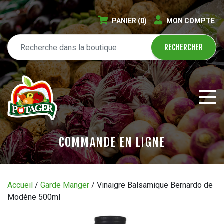
PANIER
(0)
MON COMPTE
COMMANDE EN LIGNE
ÉPICERIE EN LIGNE
Accueil
/
Garde Manger
/ Vinaigre Balsamique Bernardo de
Modène 500ml
CIRCULAIRE
BLOGUE