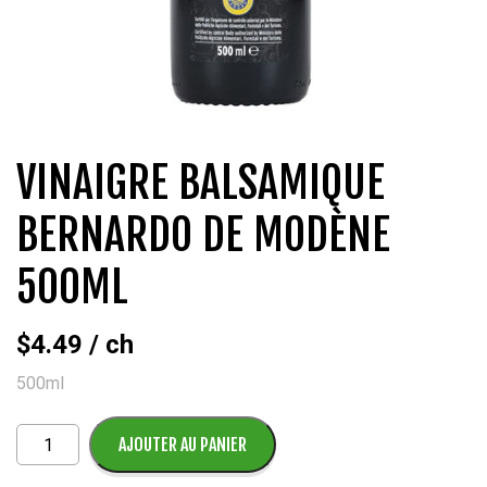
VINAIGRE BALSAMIQUE
BERNARDO DE MODÈNE
500ML
$
4.49
/ ch
500ml
quantité
AJOUTER AU PANIER
de