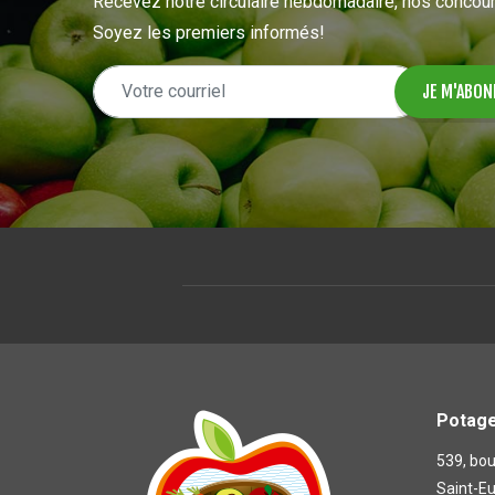
Recevez notre circulaire hebdomadaire, nos concour
Soyez les premiers informés!
Potage
539, bou
Saint-E