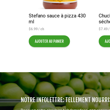
Stefano sauce à pizza 430
Chuc
ml
séch
$
6.99
/ ch
$
7.49
/
AJOUTER AU PANIER
AJO
NOTRE INFOLETTRE: TELLEMENT NOURRI