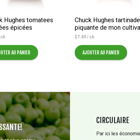
k Hughes tomatees
Chuck Hughes tartinade
ées épicées
piquante de mon cultiva
 ch
$
7.49
/ ch
UTER AU PANIER
AJOUTER AU PANIER
CIRCULAIRE
SSANTE!
Par ici les économie