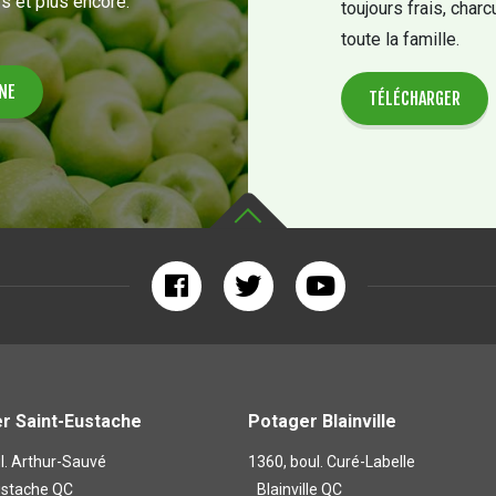
s et plus encore.
toujours frais, charc
toute la famille.
TÉLÉCHARGER
r Saint-Eustache
Potager Blainville
l. Arthur-Sauvé
1360, boul. Curé-Labelle
ustache QC
Blainville QC