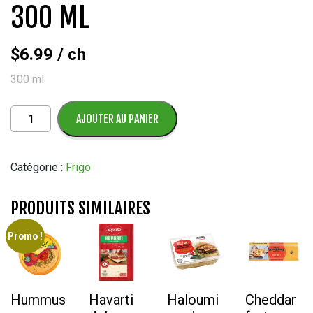
300 ML
$
6.99
/ ch
300 ml
quantité
AJOUTER AU PANIER
de
Sauce
Alfredo
Catégorie :
Frigo
O
Sole
PRODUITS SIMILAIRES
Mio
300
Promo !
ML
Hummus
Havarti
Haloumi
Cheddar