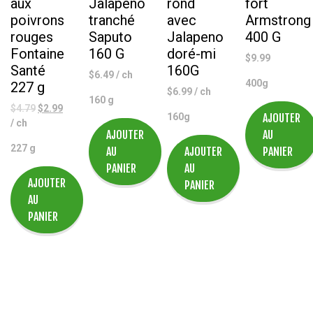
aux
Jalapeno
rond
fort
poivrons
tranché
avec
Armstrong
rouges
Saputo
Jalapeno
400 G
Fontaine
160 G
doré-mi
$
9.99
Santé
160G
$
6.49
/ ch
400g
227 g
$
6.99
/ ch
160 g
Le
Le
$
4.79
$
2.99
160g
AJOUTER
prix
prix
/ ch
AJOUTER
AU
initial
actuel
227 g
AU
AJOUTER
PANIER
était :
est :
$4.79.
$2.99.
PANIER
AU
AJOUTER
PANIER
AU
PANIER