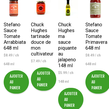
Bourguignonne,
Canton
180
ml
Stefano
Chuck
Chuck
Stefano
Sauce
Hughes
Hughes
Sauce
Tomate
tartinade
ma
Tomate
Arrabbiata
douce de
sauce
Primavera
648 ml
mon
piquante
648 ml
cultivateur
au
$
8.49
/ ch
$
8.49
/ ch
jalapeno
$
7.49
/ ch
648 ml
648 ml
148 ml
AJOUTER
$
5.99
/ ch
AJOUTER
AJOUTER
AU
AU
148 ml
AU
PANIER
PANIER
PANIER
AJOUTER
AU
PANIER