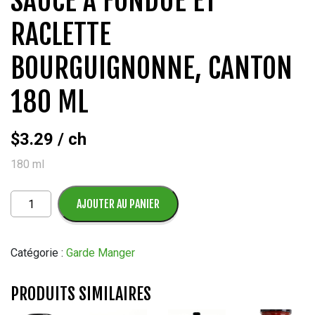
SAUCE À FONDUE ET
RACLETTE
BOURGUIGNONNE, CANTON
180 ML
$
3.29
/ ch
180 ml
quantité
AJOUTER AU PANIER
de
Sauce
à
Catégorie :
Garde Manger
fondue
et
PRODUITS SIMILAIRES
raclette