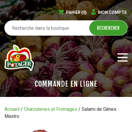
PANIER
(0)
MON COMPTE
COMMANDE EN LIGNE
ÉPICERIE EN LIGNE
Accueil
/
Charcuteries et Fromages
/ Salami de Gênes
Mastro
CIRCULAIRE
BLOGUE