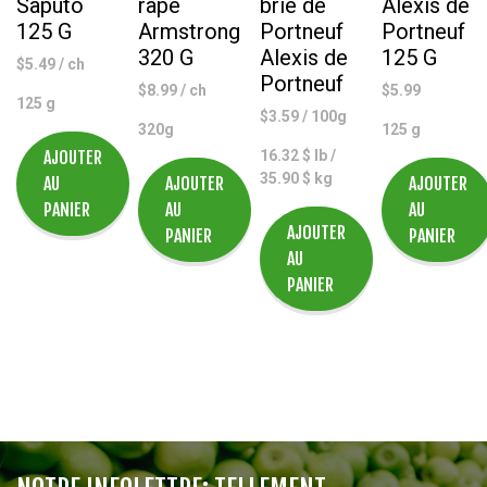
Saputo
râpé
brie de
Alexis de
125 G
Armstrong
Portneuf
Portneuf
320 G
Alexis de
125 G
$
5.49
/ ch
Portneuf
$
8.99
/ ch
$
5.99
125 g
$
3.59
/ 100g
320g
125 g
AJOUTER
16.32 $ lb /
35.90 $ kg
AU
AJOUTER
AJOUTER
PANIER
AU
AU
AJOUTER
PANIER
PANIER
AU
PANIER