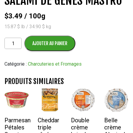
SALAMI DE GÊNES MASTRO
$
3.49
/ 100g
15.87 $ lb / 34.90 $ kg
quantité
AJOUTER AU PANIER
de
Salami
de
Catégorie :
Charcuteries et Fromages
Gênes
Mastro
PRODUITS SIMILAIRES
Parmesan
Cheddar
Double
Belle
Pétales
triple
crème
crème