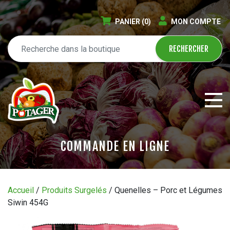
PANIER
(0)
MON COMPTE
COMMANDE EN LIGNE
ÉPICERIE EN LIGNE
Accueil
/
Produits Surgelés
/ Quenelles – Porc et Légumes
Siwin 454G
CIRCULAIRE
BLOGUE