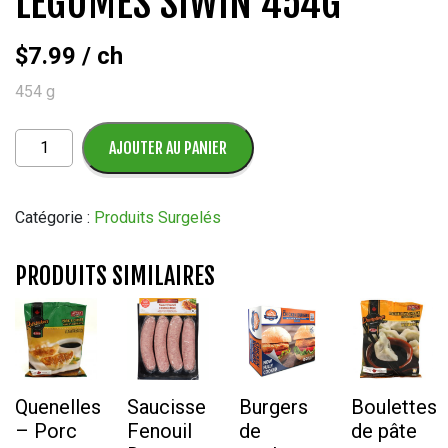
LÉGUMES SIWIN 454G
$
7.99
/ ch
454 g
quantité
AJOUTER AU PANIER
de
Quenelles
-
Catégorie :
Produits Surgelés
Porc
et
PRODUITS SIMILAIRES
Légumes
Siwin
454G
Quenelles
Saucisse
Burgers
Boulettes
– Porc
Fenouil
de
de pâte