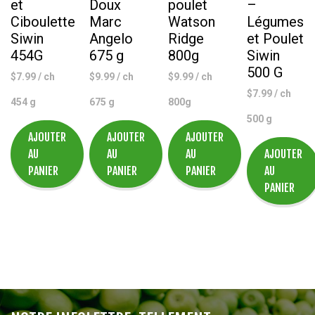
et
Doux
poulet
–
Ciboulette
Marc
Watson
Légumes
Siwin
Angelo
Ridge
et Poulet
454G
675 g
800g
Siwin
500 G
$
7.99
/ ch
$
9.99
/ ch
$
9.99
/ ch
$
7.99
/ ch
454 g
675 g
800g
500 g
AJOUTER
AJOUTER
AJOUTER
AU
AU
AU
AJOUTER
PANIER
PANIER
PANIER
AU
PANIER