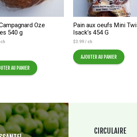
 Campagnard Oze
Pain aux oeufs Mini Twi
ces 540 g
Isack’s 454 G
 ch
$
3.99
/ ch
AJOUTER AU PANIER
UTER AU PANIER
CIRCULAIRE