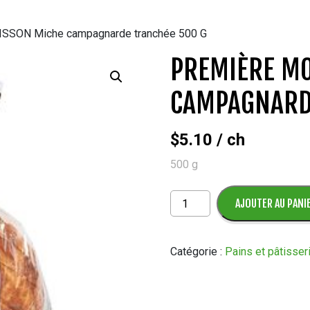
SSON Miche campagnarde tranchée 500 G
PREMIÈRE MO
CAMPAGNARD
$
5.10
/ ch
500 g
quantité
AJOUTER AU PANI
de
PREMIÈRE
MOISSON
Catégorie :
Pains et pâtisser
Miche
campagnarde
tranchée