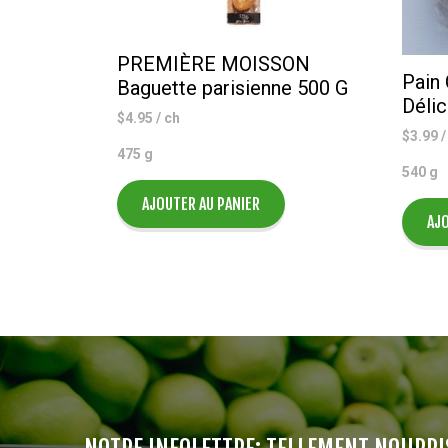
PREMIÈRE MOISSON
Pain
Baguette parisienne 500 G
Déli
$
4.95
/ ch
$
3.99
/
475 g
540 g
AJOUTER AU PANIER
AJO