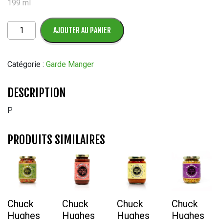
199 ml
quantité
AJOUTER AU PANIER
de
Pousses
de
Catégorie :
Garde Manger
Bambou
tranchées
DESCRIPTION
M'Lord
199
P
ML
PRODUITS SIMILAIRES
Chuck
Chuck
Chuck
Chuck
Hughes
Hughes
Hughes
Hughes