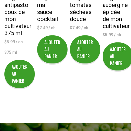
antipasto
ma
tomates
aubergine
doux de
sauce
séchées
épicée
mon
cocktail
douce
de mon
cultivateur
cultivateur
$
7.49
/ ch
$
7.49
/ ch
375 ml
$
5.99
/ ch
$
5.99
/ ch
AJOUTER
AJOUTER
AU
AU
AJOUTER
375 ml
PANIER
PANIER
AU
PANIER
AJOUTER
AU
PANIER