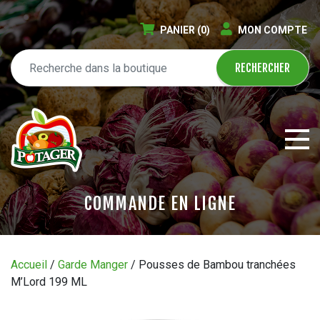
PANIER
(0)
MON COMPTE
COMMANDE EN LIGNE
ÉPICERIE EN LIGNE
Accueil
/
Garde Manger
/ Pousses de Bambou tranchées
M’Lord 199 ML
CIRCULAIRE
BLOGUE