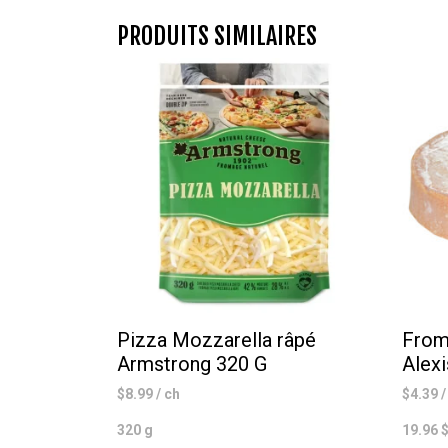
PRODUITS SIMILAIRES
Pizza Mozzarella râpé
From
Armstrong 320 G
Alexi
$
8.99
/ ch
$
4.39
/
320 g
19.96 $