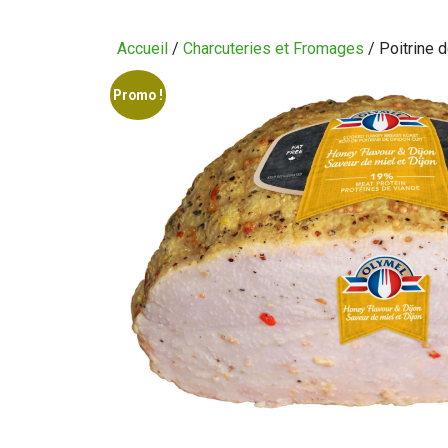
CIRCULAIRE
Accueil
/
Charcuteries et Fromages
/ Poitrine d
BLOGUE
Promo !
QUI SOMMES-NOUS?
CARRIÈRES
CONTACT
CONCOURS