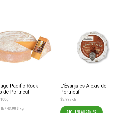
dijon
Olymel
age Pacific Rock
L’Évanjules Alexis de
s de Portneuf
Portneuf
 100g
$
5.99
/ ch
 lb / 43.90 $ kg
AJOUTER AU PANIER