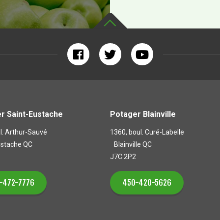
r Saint-Eustache
Potager Blainville
l. Arthur-Sauvé
1360, boul. Curé-Labelle
ustache QC
Blainville QC
J7C 2P2
-472-7776
450-420-5626