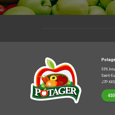
Potage
539, bou
Saint-E
J7P 4X5
450