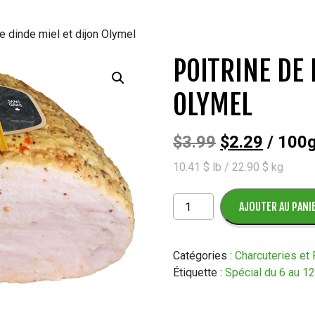
e dinde miel et dijon Olymel
POITRINE DE 
OLYMEL
Le
Le
$
3.99
$
2.29
/ 100
10.41 $ lb / 22.90 $ kg
prix
prix
initial
actuel
quantité
AJOUTER AU PANI
de
était :
est :
Poitrine
de
Catégories :
Charcuteries et
$3.99.
$2.29.
dinde
Étiquette :
Spécial du 6 au 1
miel
et