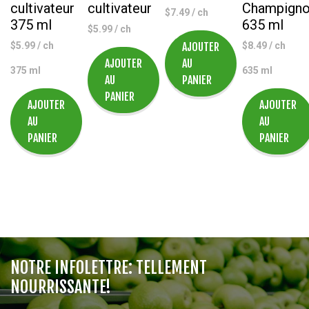
cultivateur
cultivateur
Champign
$
7.49
/ ch
375 ml
635 ml
$
5.99
/ ch
$
5.99
/ ch
AJOUTER
$
8.49
/ ch
AJOUTER
AU
375 ml
635 ml
AU
PANIER
PANIER
AJOUTER
AJOUTER
AU
AU
PANIER
PANIER
NOTRE INFOLETTRE: TELLEMENT
NOURRISSANTE!