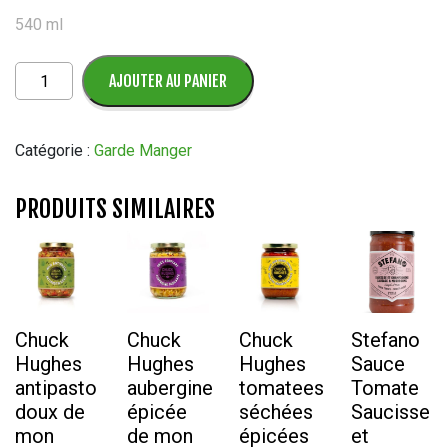
540 ml
quantité
AJOUTER AU PANIER
de
Pois
Chiches
Catégorie :
Garde Manger
Ilios
540
PRODUITS SIMILAIRES
ML
Chuck
Chuck
Chuck
Stefano
Hughes
Hughes
Hughes
Sauce
antipasto
aubergine
tomatees
Tomate
doux de
épicée
séchées
Saucisse
mon
de mon
épicées
et