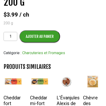
200 G
$
3.99
/ ch
200 g
quantité
AJOUTER AU PANIER
de
Pepperoni
Caserta
Catégorie :
Charcuteries et Fromages
Roma
200
PRODUITS SIMILAIRES
g
Cheddar
Cheddar
L’Évanjules
Chèvre
fort
mi-fort
Alexis de
des