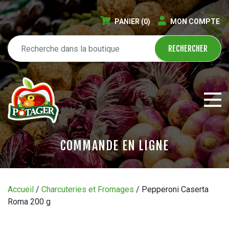
PANIER
(0)
MON COMPTE
COMMANDE EN LIGNE
ÉPICERIE EN LIGNE
Accueil
/
Charcuteries et Fromages
/ Pepperoni Caserta
Roma 200 g
CIRCULAIRE
BLOGUE