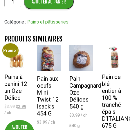
AJOUTER AU PANIER
de
Pain
Kaiser
Catégorie :
Pains et pâtisseries
(paquet
de
PRODUITS SIMILAIRES
6)
Promo !
Pains à
Pain de
Pain aux
Pain
panini 12
blé
oeufs
Campagnard
un Oze
entier à
Mini
Oze
Délice
100 %
Twist 12
Délices
tranché
Isack’s
540 g
Le
Le
$
3.99
$
2.99
épais
454 G
prix
prix
/ ch
$
3.99
/ ch
D’ITALIAN
initial
actuel
$
3.99
/ ch
était :
est :
675 G
540 g
AJOUTER