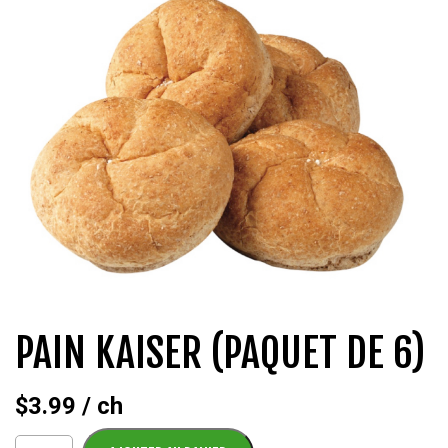
QUI SOMMES-NOUS?
CARRIÈRES
CONTACT
CONCOURS
PAIN KAISER (PAQUET DE 6)
$
3.99
/ ch
quantité