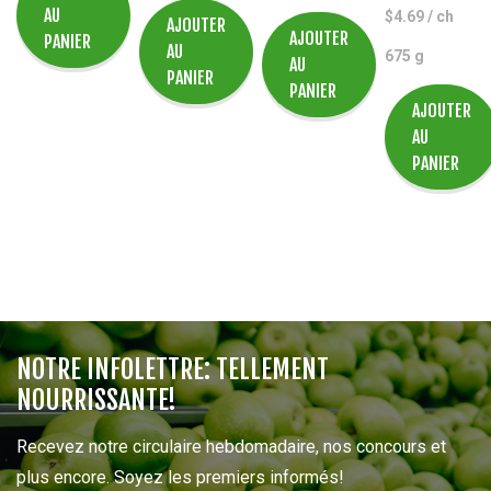
$3.99.
$2.99.
AU
$
4.69
/ ch
AJOUTER
AJOUTER
PANIER
AU
675 g
AU
PANIER
PANIER
AJOUTER
AU
PANIER
NOTRE INFOLETTRE: TELLEMENT
NOURRISSANTE!
Recevez notre circulaire hebdomadaire, nos concours et
plus encore. Soyez les premiers informés!