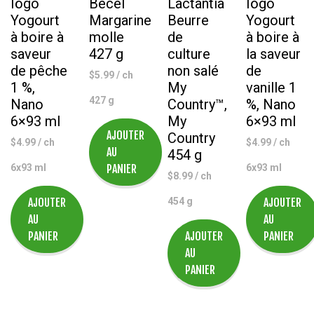
Iögo
Becel
Lactantia
Iögo
Yogourt
Margarine
Beurre
Yogourt
à boire à
molle
de
à boire à
saveur
427 g
culture
la saveur
de pêche
non salé
de
$
5.99
/ ch
1 %,
My
vanille 1
427 g
Nano
Country™,
%, Nano
6×93 ml
My
6×93 ml
AJOUTER
Country
$
4.99
/ ch
$
4.99
/ ch
AU
454 g
6x93 ml
PANIER
6x93 ml
$
8.99
/ ch
AJOUTER
454 g
AJOUTER
AU
AU
PANIER
AJOUTER
PANIER
AU
PANIER