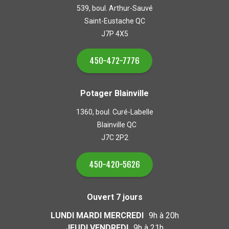
539, boul. Arthur-Sauvé
Saint-Eustache QC
J7P 4X5
450-472-7776
Potager Blainville
1360, boul. Curé-Labelle
Blainville QC
J7C 2P2
450-420-5626
Ouvert 7 jours
LUNDI MARDI MERCREDI
9h à 20h
JEUDI VENDREDI
9h à 21h