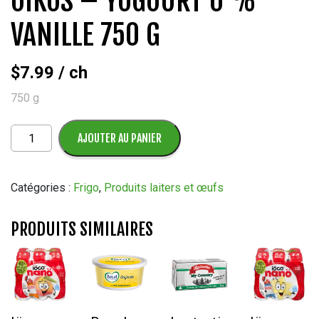
OÎKOS – YOGOURT 0 %
VANILLE 750 G
$
7.99
/ ch
750 g
quantité
AJOUTER AU PANIER
de
Oîkos
-
Catégories :
Frigo
,
Produits laiters et œufs
Yogourt
0
PRODUITS SIMILAIRES
%
Vanille
750
g