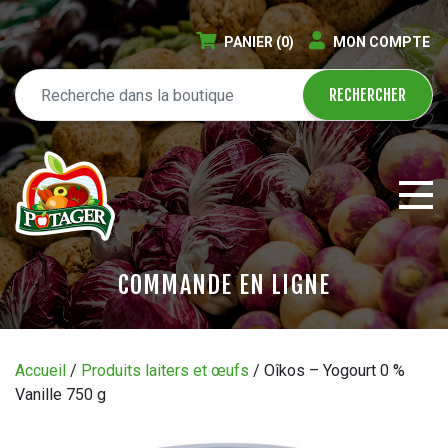
PANIER
(0)
MON COMPTE
COMMANDE EN LIGNE
ÉPICERIE EN LIGNE
Accueil
/
Produits laiters et œufs
/ Oîkos – Yogourt 0 %
Vanille 750 g
CIRCULAIRE
BLOGUE