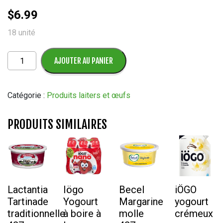
$
6.99
18 unité
quantité
AJOUTER AU PANIER
de
Oeufs
gros
Catégorie :
Produits laiters et œufs
blanc
18
PRODUITS SIMILAIRES
un
Lactantia
Iögo
Becel
iÖGO
Tartinade
Yogourt
Margarine
yogourt
traditionnelle
à boire à
molle
crémeux