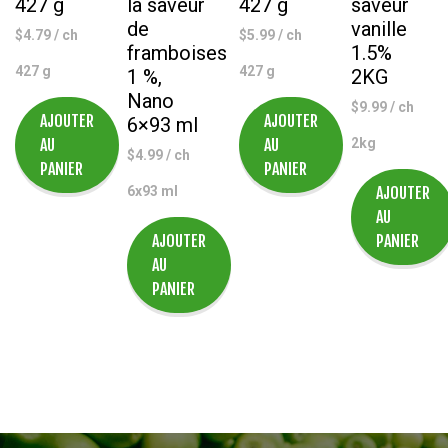
427 g
la saveur
427 g
saveur
de
vanille
$
4.79
/ ch
$
5.99
/ ch
framboises
1.5%
427 g
427 g
1 %,
2KG
Nano
$
9.99
/ ch
AJOUTER
AJOUTER
6×93 ml
AU
AU
2kg
$
4.99
/ ch
PANIER
PANIER
6x93 ml
AJOUTER
AU
AJOUTER
PANIER
AU
PANIER