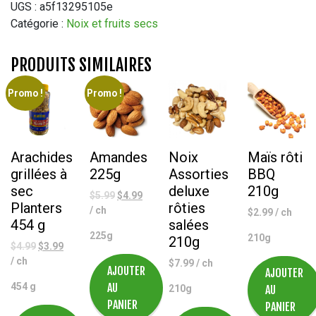
de
UGS :
a5f13295105e
Grenoble
Catégorie :
Noix et fruits secs
150g
PRODUITS SIMILAIRES
Promo !
Promo !
Arachides
Amandes
Noix
Maïs rôti
grillées à
225g
Assorties
BBQ
sec
deluxe
210g
Le
Le
$
5.99
$
4.99
Planters
rôties
prix
prix
/ ch
$
2.99
/ ch
454 g
salées
initial
actuel
225g
210g
était :
est :
210g
Le
Le
$
4.99
$
3.99
$5.99.
$4.99.
prix
prix
/ ch
$
7.99
/ ch
AJOUTER
AJOUTER
initial
actuel
454 g
AU
210g
AU
était :
est :
PANIER
$4.99.
$3.99.
PANIER