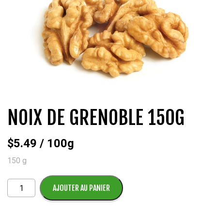
QUI SOMMES-NOUS?
CARRIÈRES
CONTACT
CONCOURS
NOIX DE GRENOBLE 150G
$
5.49
/ 100g
150 g
quantité
AJOUTER AU PANIER
de
Noix