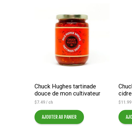
Chuck Hughes tartinade
Chuck
douce de mon cultivateur
cidr
$
7.49
/ ch
$
11.99
AJOUTER AU PANIER
AJO