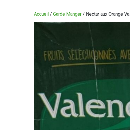
CIRCULAIRE
Accueil
/
Garde Manger
/ Nectar aux Orange Val
BLOGUE
QUI SOMMES-NOUS?
CARRIÈRES
CONTACT
CONCOURS