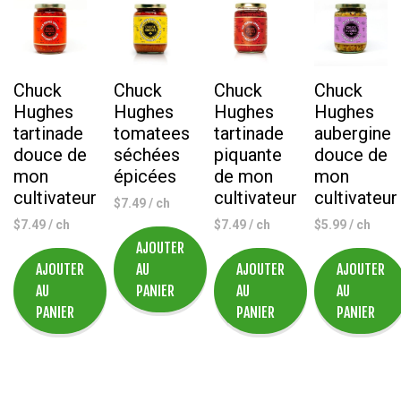
et
à
la
noix
de
Chuck
Chuck
Chuck
Chuck
coco
Hughes
Hughes
Hughes
Hughes
enrichie
tartinade
tomatees
tartinade
aubergine
non
douce de
séchées
piquante
douce de
sucrée
mon
épicées
de mon
mon
946
cultivateur
cultivateur
cultivateur
$
7.49
/ ch
ml
$
7.49
/ ch
$
7.49
/ ch
$
5.99
/ ch
AJOUTER
AJOUTER
AU
AJOUTER
AJOUTER
AU
PANIER
AU
AU
PANIER
PANIER
PANIER