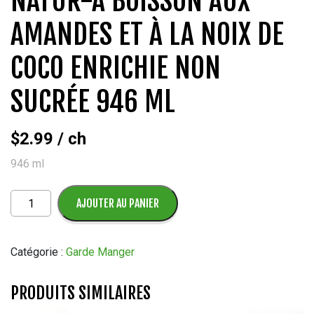
NATUR-A BOISSON AUX
AMANDES ET À LA NOIX DE
COCO ENRICHIE NON
SUCRÉE 946 ML
$
2.99
/ ch
946 ml
quantité
AJOUTER AU PANIER
de
Natur-
a
Catégorie :
Garde Manger
Boisson
aux
PRODUITS SIMILAIRES
amandes