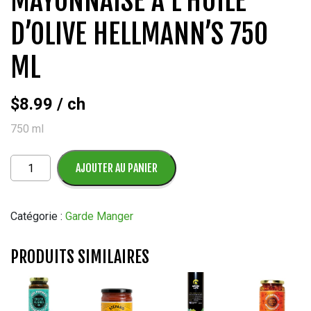
MAYONNAISE À L’HUILE
D’OLIVE HELLMANN’S 750
ML
$
8.99
/ ch
750 ml
quantité
AJOUTER AU PANIER
de
Mayonnaise
à
Catégorie :
Garde Manger
l’Huile
d’olive
PRODUITS SIMILAIRES
Hellmann’s
750
ml