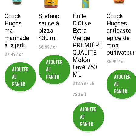
Chuck
Stefano
Huile
Chuck
Hughs
sauce à
D’Olive
Hughes
ma
pizza
Extra
antipasto
marinade
430 ml
Vierge
épicé de
à la jerk
PREMIÈRE
mon
$
6.99
/ ch
QUALITÉ
cultivateur
$
7.49
/ ch
Molón
AJOUTER
$
5.99
/ ch
Lavé 750
AJOUTER
AU
ML
AU
PANIER
AJOUTER
PANIER
$
13.99
/ ch
AU
PANIER
750 ml
AJOUTER
AU
PANIER