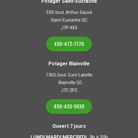
Potager Saint-Eustache
539, boul. Arthur-Sauvé
Saint-Eustache QC
J7P 4X5
450-472-7776
Potager Blainville
1360, boul. Curé-Labelle
Blainville QC
J7C 2P2
450-420-5626
Ouvert 7 jours
LUNDI MARDI MERCREDI
9h à 20h