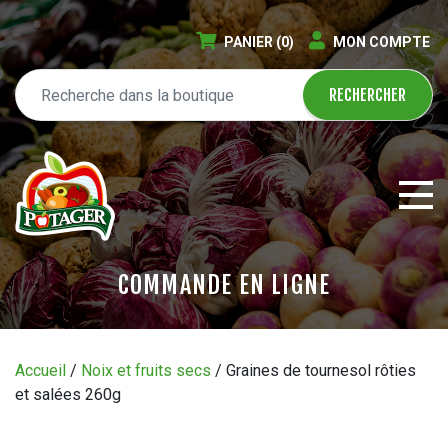
PANIER
(0)
MON COMPTE
COMMANDE EN LIGNE
ÉPICERIE EN LIGNE
Accueil
/
Noix et fruits secs
/ Graines de tournesol rôties
et salées 260g
CIRCULAIRE
BLOGUE