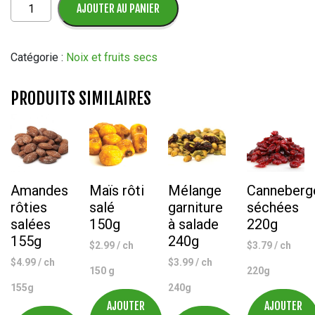
quantité
AJOUTER AU PANIER
de
Graines
de
Catégorie :
Noix et fruits secs
tournesol
rôties
PRODUITS SIMILAIRES
et
salées
260g
Amandes
Maïs rôti
Mélange
Canneberg
rôties
salé
garniture
séchées
salées
150g
à salade
220g
155g
240g
$
2.99
/ ch
$
3.79
/ ch
$
4.99
/ ch
$
3.99
/ ch
150 g
220g
155g
240g
AJOUTER
AJOUTER