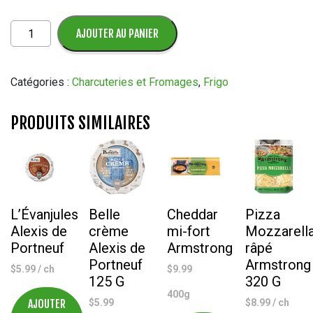
quantité
AJOUTER AU PANIER
de
Fromage
Cheddar
Catégories :
Charcuteries et Fromages
,
Frigo
2
ans
PRODUITS SIMILAIRES
L’Évanjules
Belle
Cheddar
Pizza
Alexis de
crème
mi-fort
Mozzarell
Portneuf
Alexis de
Armstrong
râpé
Portneuf
Armstrong
$
5.99
/ ch
$
9.99
125 G
320 G
400g
AJOUTER
$
5.99
$
8.99
/ ch