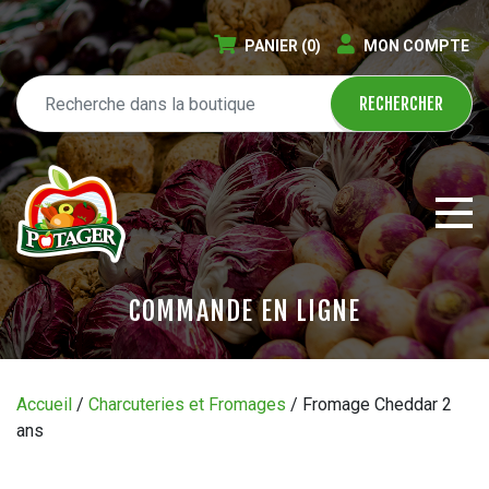
PANIER
(0)
MON COMPTE
COMMANDE EN LIGNE
ÉPICERIE EN LIGNE
Accueil
/
Charcuteries et Fromages
/ Fromage Cheddar 2
ans
CIRCULAIRE
BLOGUE