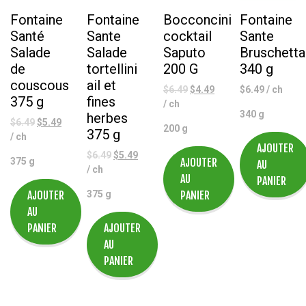
Fontaine
Fontaine
Bocconcini
Fontaine
Santé
Sante
cocktail
Sante
Salade
Salade
Saputo
Bruschetta
de
tortellini
200 G
340 g
couscous
ail et
Le
Le
$
6.49
$
4.49
$
6.49
/ ch
375 g
fines
prix
prix
/ ch
340 g
herbes
initial
actuel
Le
Le
$
6.49
$
5.49
200 g
375 g
était :
est :
prix
prix
/ ch
$6.49.
$4.49.
AJOUTER
initial
actuel
Le
Le
$
6.49
$
5.49
375 g
AJOUTER
AU
était :
est :
prix
prix
/ ch
AU
$6.49.
$5.49.
PANIER
initial
actuel
AJOUTER
375 g
PANIER
était :
est :
AU
$6.49.
$5.49.
PANIER
AJOUTER
AU
PANIER