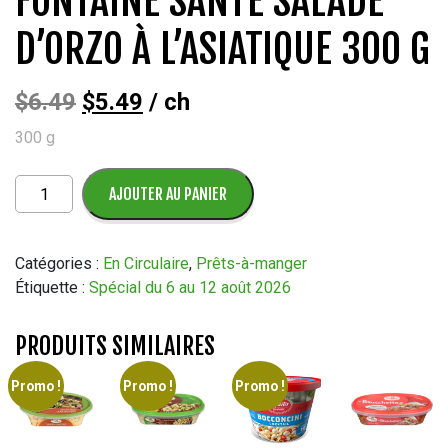
FONTAINE SANTE SALADE
D’ORZO À L’ASIATIQUE 300 G
Le
Le
$
6.49
$
5.49
/ ch
300 g
prix
prix
initial
actuel
quantité
AJOUTER AU PANIER
de
était :
est :
Fontaine
Sante
Catégories :
En Circulaire
,
Prêts-à-manger
$6.49.
$5.49.
Salade
Étiquette :
Spécial du 6 au 12 août 2026
d'orzo
à
PRODUITS SIMILAIRES
l'asiatique
300
Promo !
Promo !
Promo !
g