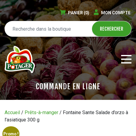
PANIER
(0)
MON COMPTE
COMMANDE EN LIGNE
ÉPICERIE EN LIGNE
Accueil
/
Prêts-à-manger
/ Fontaine Sante Salade d’orzo à
l’asiatique 300 g
CIRCULAIRE
BLOGUE
Promo !