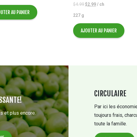
Le
Le
$
4.99
$
2.99
/ ch
prix
prix
UTER AU PANIER
227 g
initial
actuel
était :
est :
$4.99.
$2.99.
AJOUTER AU PANIER
CIRCULAIRE
SSANTE!
Par ici les économie
s et plus encore.
toujours frais, charc
toute la famille.