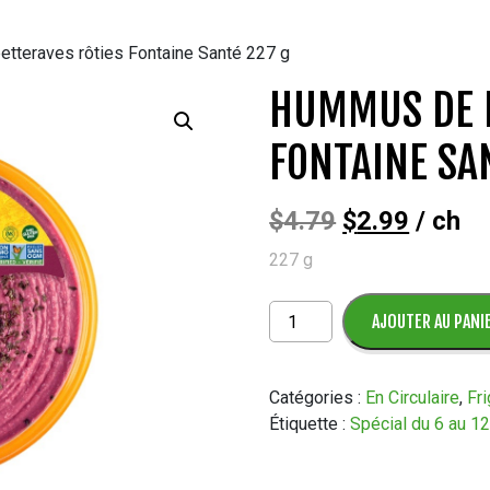
tteraves rôties Fontaine Santé 227 g
HUMMUS DE B
FONTAINE SA
Le
Le
$
4.79
$
2.99
/ ch
227 g
prix
prix
initial
actuel
quantité
AJOUTER AU PANI
de
était :
est :
Hummus
de
Catégories :
En Circulaire
,
Fr
$4.79.
$2.99.
betteraves
Étiquette :
Spécial du 6 au 1
rôties
Fontaine