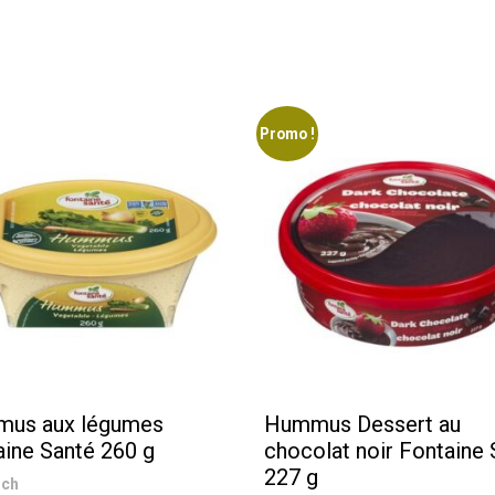
Santé
227
g
Promo !
us aux légumes
Hummus Dessert au
aine Santé 260 g
chocolat noir Fontaine 
227 g
 ch