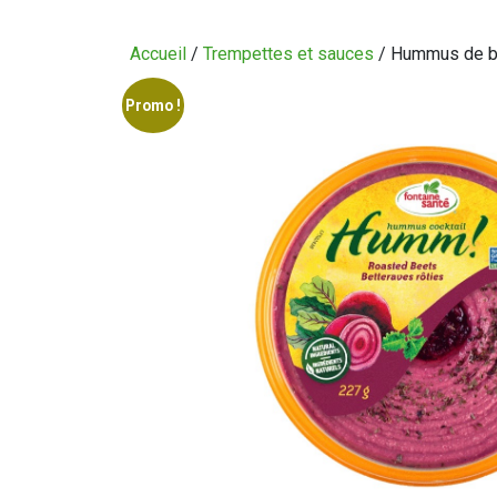
CIRCULAIRE
Accueil
/
Trempettes et sauces
/ Hummus de be
BLOGUE
Promo !
QUI SOMMES-NOUS?
CARRIÈRES
CONTACT
CONCOURS