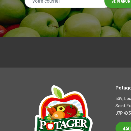
Potage
539, bou
Saint-E
J7P 4X5
450