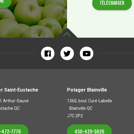
TÉLÉCHARGER
r Saint-Eustache
Potager Blainville
l. Arthur-Sauvé
1360, boul. Curé-Labelle
ustache QC
Blainville QC
J7C 2P2
-472-7776
450-420-5626