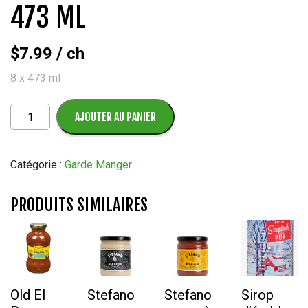
473 ML
$
7.99
/ ch
8 x 473 ml
quantité
AJOUTER AU PANIER
de
Eau
Pétillante
Catégorie :
Garde Manger
Onibi
8
PRODUITS SIMILAIRES
x
473
ml
Old El
Stefano
Stefano
Sirop