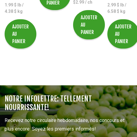
PANIER
$
2.99
/ ch
1.99 $ lb /
2.99 $ lb /
4.38 $ kg
6.58 $ kg
AJOUTER
AU
AJOUTER
AJOUTER
PANIER
AU
AU
PANIER
PANIER
NOTRE INFOLETTRE: TELLEMENT
NOURRISSANTE!
Recevez notre circulaire hebdomadaire, nos concours et
plus encore. Soyez les premiers informés!