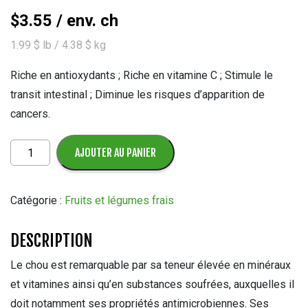
$
3.55
/ env. ch
1.99 $ lb / 4.38 $ kg
Riche en antioxydants ; Riche en vitamine C ; Stimule le
transit intestinal ; Diminue les risques d’apparition de
cancers.
quantité
AJOUTER AU PANIER
de
Chou
Savoie
Catégorie :
Fruits et légumes frais
DESCRIPTION
Le chou est remarquable par sa teneur élevée en minéraux
et vitamines ainsi qu’en substances soufrées, auxquelles il
doit notamment ses propriétés antimicrobiennes. Ses