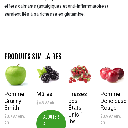
effets calmants (antalgiques et anti-inflammatoires)
seraient liés à sa richesse en glutamine.
PRODUITS SIMILAIRES
Pomme
Mûres
Fraises
Pomme
Granny
des
Délicieuse
$
5.99
/ ch
Smith
États-
Rouge
Unis 1
$
0.78
/ env.
AJOUTER
$
0.99
/ env.
lbs
ch
ch
AU