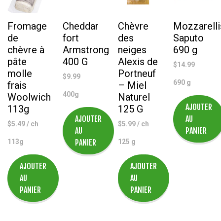
Nature
125
G
Fromage
Cheddar
Chèvre
Mozzarell
de
fort
des
Saputo
chèvre à
Armstrong
neiges
690 g
pâte
400 G
Alexis de
$
14.99
molle
Portneuf
$
9.99
690 g
frais
– Miel
400g
Woolwich
Naturel
AJOUTER
113g
125 G
AJOUTER
AU
$
5.49
/ ch
$
5.99
/ ch
AU
PANIER
113g
PANIER
125 g
AJOUTER
AJOUTER
AU
AU
PANIER
PANIER