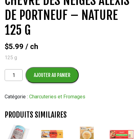
CHÈVRE DES NEIGES ALEXIS
DE PORTNEUF – NATURE
125 G
$
5.99
/ ch
125 g
quantité
AJOUTER AU PANIER
de
Chèvre
des
Catégorie :
Charcuteries et Fromages
neiges
Alexis
PRODUITS SIMILAIRES
de
Portneuf
-