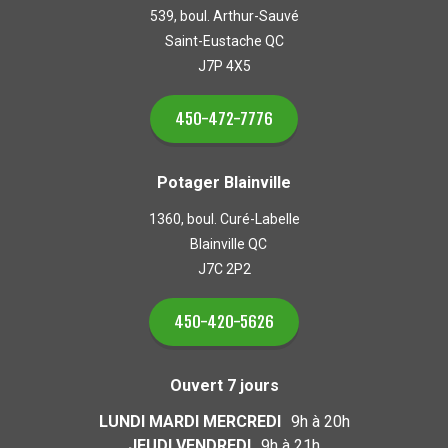
539, boul. Arthur-Sauvé
Saint-Eustache QC
J7P 4X5
450-472-7776
Potager Blainville
1360, boul. Curé-Labelle
Blainville QC
J7C 2P2
450-420-5626
Ouvert 7 jours
LUNDI MARDI MERCREDI
9h à 20h
JEUDI VENDREDI
9h à 21h