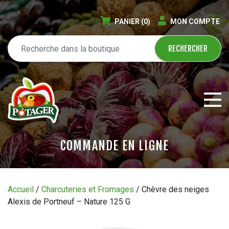
PANIER
(0)
MON COMPTE
COMMANDE EN LIGNE
ÉPICERIE EN LIGNE
Accueil
/
Charcuteries et Fromages
/ Chèvre des neiges
Alexis de Portneuf – Nature 125 G
CIRCULAIRE
BLOGUE