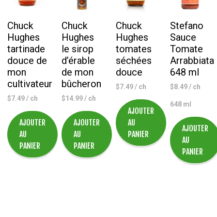
Chuck
Chuck
Chuck
Stefano
Hughes
Hughes
Hughes
Sauce
tartinade
le sirop
tomates
Tomate
douce de
d’érable
séchées
Arrabbiata
mon
de mon
douce
648 ml
cultivateur
bûcheron
$
7.49
/ ch
$
8.49
/ ch
$
7.49
/ ch
$
14.99
/ ch
648 ml
AJOUTER
AJOUTER
AJOUTER
AU
AJOUTER
AU
AU
PANIER
AU
PANIER
PANIER
PANIER