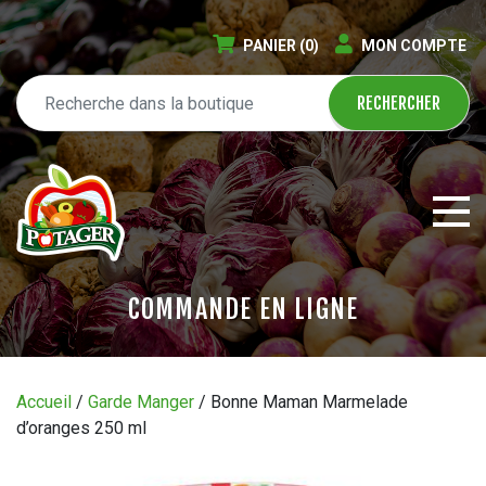
PANIER
(0)
MON COMPTE
COMMANDE EN LIGNE
ÉPICERIE EN LIGNE
Accueil
/
Garde Manger
/ Bonne Maman Marmelade
d’oranges 250 ml
CIRCULAIRE
BLOGUE