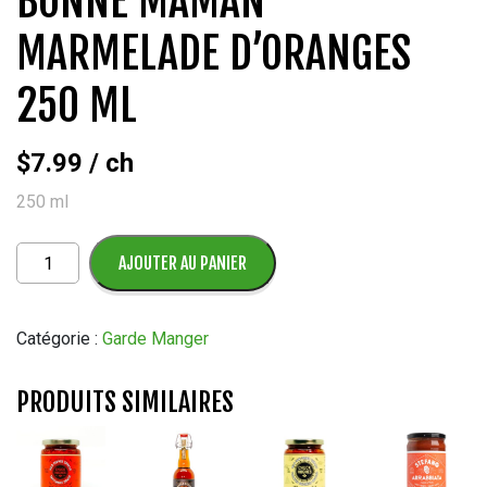
BONNE MAMAN
MARMELADE D’ORANGES
250 ML
$
7.99
/ ch
250 ml
quantité
AJOUTER AU PANIER
de
Bonne
Maman
Catégorie :
Garde Manger
Marmelade
d'oranges
PRODUITS SIMILAIRES
250
ml