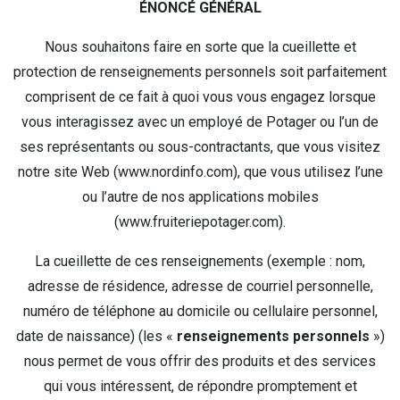
ÉNONCÉ GÉNÉRAL
CIRCULAIRE
Nous souhaitons faire en sorte que la cueillette et
BLOGUE
protection de renseignements personnels soit parfaitement
comprisent de ce fait à quoi vous vous engagez lorsque
QUI SOMMES-NOUS?
vous interagissez avec un employé de Potager ou l’un de
ses représentants ou sous-contractants, que vous visitez
CARRIÈRES
notre site Web (www.nordinfo.com), que vous utilisez l’une
CONTACT
ou l’autre de nos applications mobiles
(www.fruiteriepotager.com).
CONCOURS
La cueillette de ces renseignements (exemple : nom,
adresse de résidence, adresse de courriel personnelle,
numéro de téléphone au domicile ou cellulaire personnel,
date de naissance) (les «
renseignements personnels
»)
nous permet de vous offrir des produits et des services
qui vous intéressent, de répondre promptement et