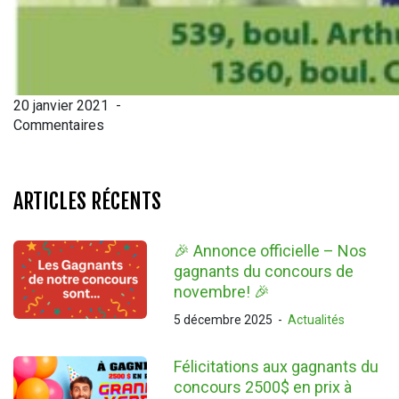
20 janvier 2021
-
Commentaires
ARTICLES RÉCENTS
🎉 Annonce officielle – Nos
gagnants du concours de
novembre! 🎉
5 décembre 2025
-
Actualités
Félicitations aux gagnants du
concours 2500$ en prix à