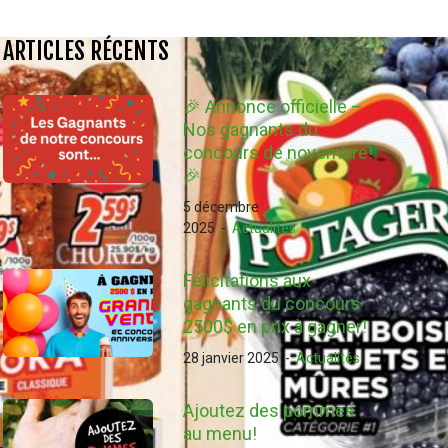
ARTICLES RÉCENTS
🎉 Annonce officielle –
Nos gagnants du
concours de novembre!
🎉
5 décembre
2025
-
Actualités
Félicitations aux
gagnants du concours
2500$ en prix à gagner!
28 janvier 2025
-
Actualités
Ajoutez des pommes
au menu!