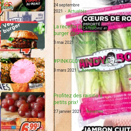
24 septembre
2021
-
Actualités
La recette du végé
burger décadent!
3 mai 2021
-
Recettes
#PINKGLOWPINEAPPLE
3 mars 2021
-
Actualités
Profitez des raisins à
petits prix!
27 janvier 2021
-
Recettes