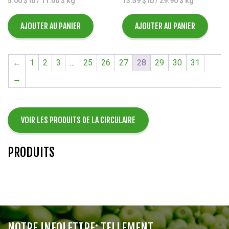
5.00 $ lb / 11.00 $ kg
13.59 $ lb / 29.90 $ kg
initial
actuel
était :
est :
$1.79.
$1.10.
AJOUTER AU PANIER
AJOUTER AU PANIER
←
1
2
3
…
25
26
27
28
29
30
31
→
VOIR LES PRODUITS DE LA CIRCULAIRE
PRODUITS
NOTRE INFOLETTRE: TELLEMENT