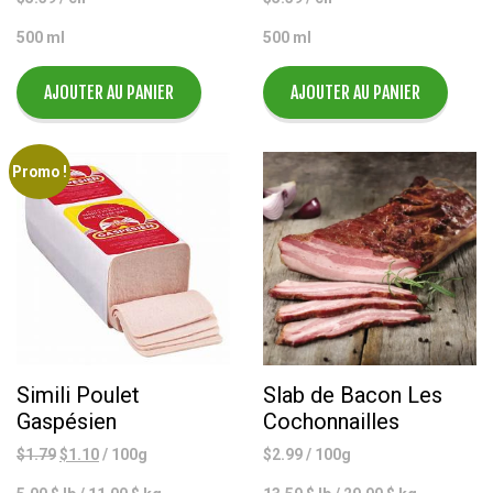
500 ml
500 ml
AJOUTER AU PANIER
AJOUTER AU PANIER
Promo !
Simili Poulet
Slab de Bacon Les
Gaspésien
Cochonnailles
Le
Le
$
1.79
$
1.10
/ 100g
$
2.99
/ 100g
prix
prix