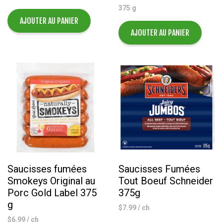
375 g
AJOUTER AU PANIER
AJOUTER AU PANIER
Saucisses fumées
Saucisses Fumées
Smokeys Original au
Tout Boeuf Schneider
Porc Gold Label 375
375g
g
$
7.99
/ ch
$
6.99
/ ch